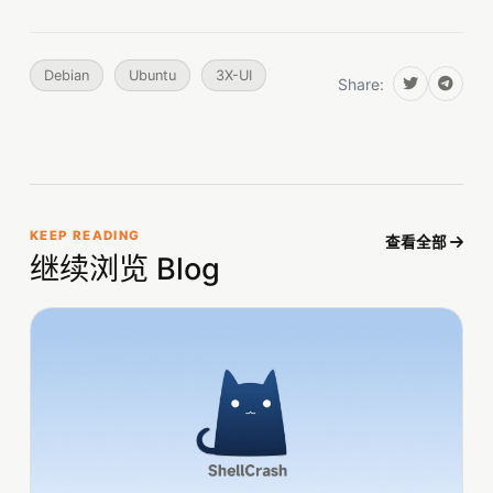
Debian
Ubuntu
3X-UI
Share:
KEEP READING
查看全部
继续浏览 Blog